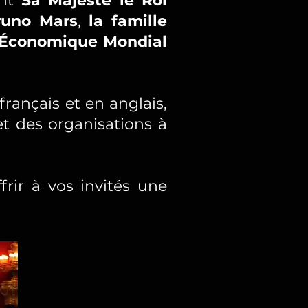
ent
Sa Majesté le Roi
runo Mars
,
la famille
Économique Mondial
rançais et en anglais,
et des organisations à
frir à vos invités une