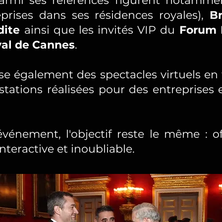
 Parmi ses références figurent notamm
prises dans ses résidences royales),
B
dite
ainsi que les invités VIP du
Forum 
val de Cannes
.
se également des spectacles virtuels en f
tations réalisées pour des entreprises 
vénement, l'objectif reste le même : of
nteractive et inoubliable.